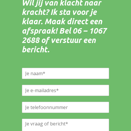
Wil jij van klacht naar
kracht? Ik sta voor je
klaar. Maak direct een
afspraak! Bel 06 – 1067
2688 of verstuur een
bericht.
N
a
m
E
e
m
*
a
t
i
e
l
l
*
J
e
e
f